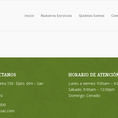
Inicio
Nuestros Servicios
Quiénes Somos
Con
CTANOS
HORARIO DE ATENCIÓ
Pinta 150- Dpto. 604 – San
Lunes a viernes: 9:00am – 6
Sábado: 9:00am – 12:00pm
rú
Domingo: Cerrado
600
psac.com