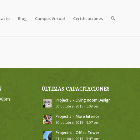
tacto
Blog
Campus Virtual
Certificaciones
N
ÚLTIMAS CAPACITACIONES
:00pm
Project 6 – Living Room Design
30 octubre, 2015 - 5:09 pm
Project 5 – More Interior
30 octubre, 2015 - 5:07 pm
Project 4 – Office Tower
21 octubre, 2015 - 3:47 pm