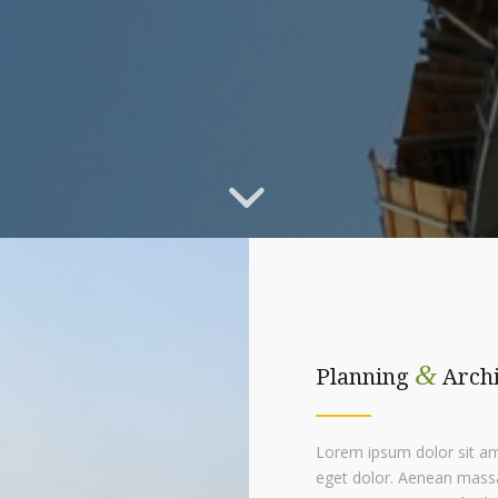
&
Planning
Archi
Lorem ipsum dolor sit am
eget dolor. Aenean massa