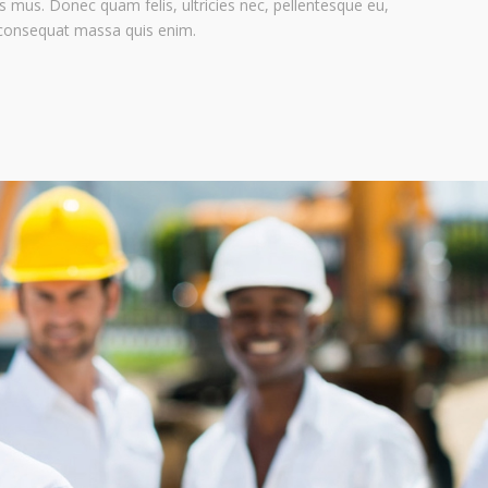
s mus. Donec quam felis, ultricies nec, pellentesque eu,
 consequat massa quis enim.