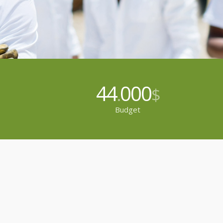
44
000
.
$
Budget