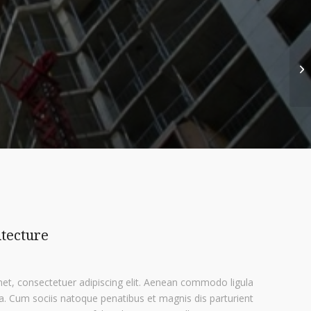
tecture
et, consectetuer adipiscing elit. Aenean commodo ligula
. Cum sociis natoque penatibus et magnis dis parturient