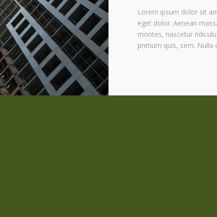
Lorem ipsum dolor sit am
eget dolor. Aenean massa
montes, nascetur ridiculu
pretium quis, sem. Nulla
uis, sem. Nulla consequat
adipiscing elit. Aenean