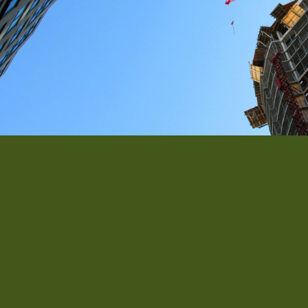
Hotel Lobby
Donec quam felis, ultricies nec, pellentesque eu, pretium q
massa quis enim. Lorem ipsum dolor sit amet, consectetuer 